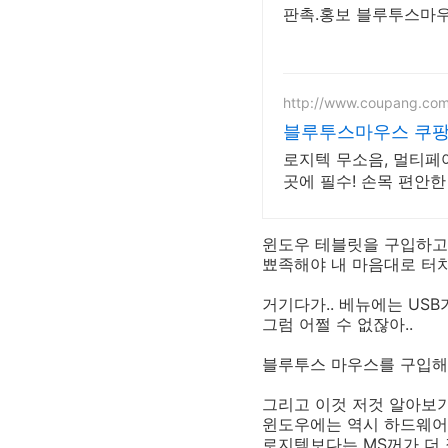
판촉.홍보 블루투스마우스
http://www.coupang.co
블루투스마우스 쿠팡
로지텍 무소음, 멀티페
곳에 필수! 손목 편안한
윈도우 테블릿을 구입하고난
뾰족해야 내 마음대로 터치
거기다가.. 베뉴에는 USB가
그럼 어쩔 수 없잖아..
블루투스 마우스를 구입해야
그리고 이것 저것 알아보기
윈도우에는 역시 하드웨어 
로지텍보다는 MS꺼가 더 잘