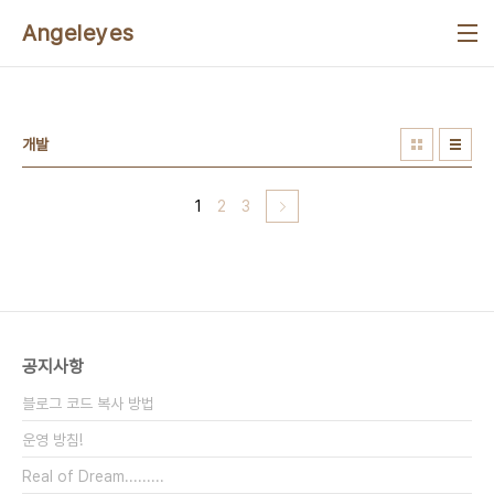
본문 바로가기
Angeleyes
개발
1
2
3
공지사항
블로그 코드 복사 방법
운영 방침!
Real of Dream.........