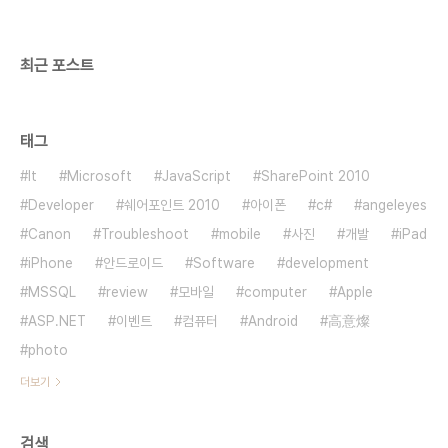
최근 포스트
태그
It
Microsoft
JavaScript
SharePoint 2010
Developer
쉐어포인트 2010
아이폰
c#
angeleyes
Canon
Troubleshoot
mobile
사진
개발
iPad
iPhone
안드로이드
Software
development
MSSQL
review
모바일
computer
Apple
ASP.NET
이벤트
컴퓨터
Android
高意燦
photo
더보기
검색