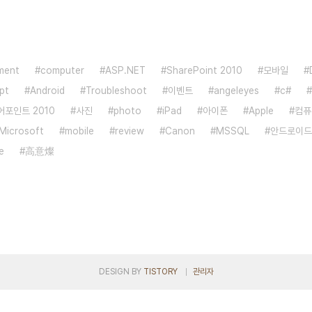
ment
computer
ASP.NET
SharePoint 2010
모바일
pt
Android
Troubleshoot
이벤트
angeleyes
c#
어포인트 2010
사진
photo
iPad
아이폰
Apple
컴퓨
Microsoft
mobile
review
Canon
MSSQL
안드로이드
e
高意燦
DESIGN BY
TISTORY
관리자