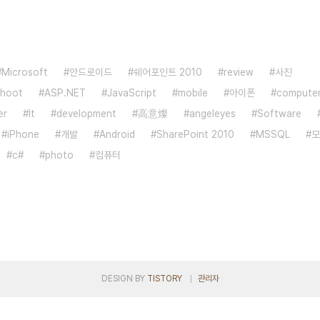
Microsoft
안드로이드
쉐어포인트 2010
review
사진
shoot
ASP.NET
JavaScript
mobile
아이폰
compute
er
It
development
高意燦
angeleyes
Software
iPhone
개발
Android
SharePoint 2010
MSSQL
모
c#
photo
컴퓨터
DESIGN BY
TISTORY
관리자