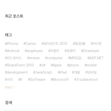
최근 포스트
태그
iPhone
Canon
쉐어포인트 2010
高意燦
아이폰
Android
angeleyes
이벤트
컴퓨터
Developer
안드로이드
review
computer
MSSQL
ASP.NET
SharePoint 2010
c#
Apple
photo
mobile
development
JavaScript
iPad
개발
모바일
사진
It
Software
Microsoft
Troubleshoot
더보기
검색