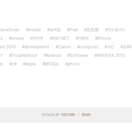
JavaScript
mobile
모바일
iPad
高意燦
안드로이드
es
review
아이폰
ASP.NET
이벤트
iPhone
int 2010
development
Canon
computer
사진
컴퓨
ft
Troubleshoot
Android
Software
쉐어포인트 2010
er
c#
Apple
MSSQL
photo
DESIGN BY
TISTORY
관리자