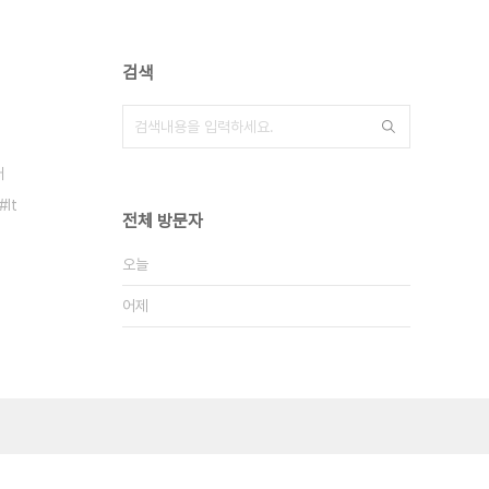
검색
터
It
전체 방문자
오늘
어제