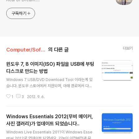
구독하기
더보기
Computer/Software
의 다른 글
윈도우 7, 8 이미지(ISO) 파일을 USB에 부팅
디스크로 만드는 방법
글 내용
Windows 7 USB/DVD Download Tool 이라는게 있
습니다. 윈도우 스토어에서 지원되며, 아래 경로에서 다운
로드 할 수 있습니다. (향후 경로가 변경되어 깨질 수 있습
1
3
2012. 9. 6.
니다.) http://images2.store.microsoft.com/prod/
clustera/framework/w7udt/1.0/en-us/Windows7
-USB-DVD-tool.exe 설명은 아래 경로에서 확인 할 수
Windows Essentials 2012(무비 메이커,
있습니다. http://www.microsoftstore.com/store/
msstore/html/pbPage.Help_Win7_usbdvd_dwnT
사진 갤러리)가 업데이트 되었습니다..
글 내용
ool 이전에는 MS이외의 회사에 툴로 이용하여 USB로 만
Windows Live Essentials 2011이 Windows Esse
들곤 했었는데. MS에서 지원하는 제품이 있어서 이렇게
ntial 2012로 업데이트 되었네요. 기능이 이전버전과 무엇