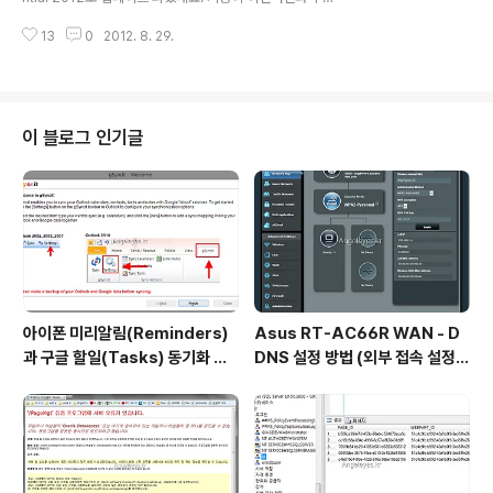
소개 해 드립니다. 윈도우 이미지파일(ISO..
이 바뀌었는지 자세히 알아보도록 하겠습니다. 홈페이지는
13
0
2012. 8. 29.
아래로 가시면 됩니다. http://windows.microsoft.co
m/ko-KR/windows-live/essentials-home 다운로
드는 아래 링크를 이용하세요. http://go.microsoft.co
m/fwlink/?LinkID=255475 아래는 설치화면입니다. 메
일과 가족보호 설정은 사용하지 않아 설치하지 않았습니
이 블로그 인기글
다. 그리고 기존에 2011버전이 설치 되어 있어서 업데이트
로 나옵니다. 하지만 저는 사진갤러리, SkyDrive는 설치
하고 싶지 않은데 자동으로 설치되는군요. 무비 메이커가
기존과는 달..
아이폰 미리알림(Reminders)
Asus RT-AC66R WAN - D
과 구글 할일(Tasks) 동기화 하
DNS 설정 방법 (외부 접속 설정
는 방법
방법)