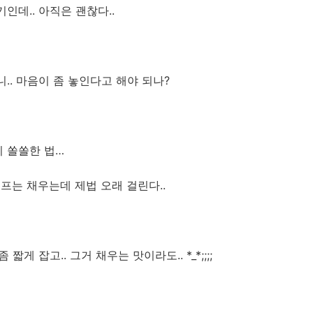
인데.. 아직은 괜찮다..
.. 마음이 좀 놓인다고 해야 되나?
 쏠쏠한 법…
래프는 채우는데 제법 오래 걸린다..
짧게 잡고.. 그거 채우는 맛이라도.. *_*;;;;