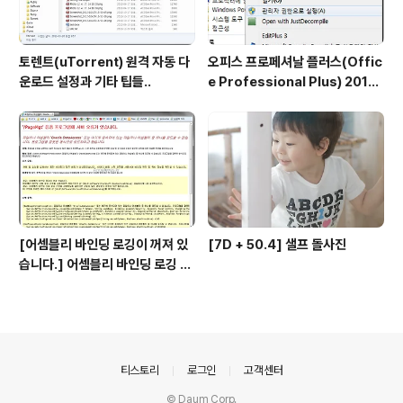
토렌트(uTorrent) 원격 자동 다
오피스 프로페셔날 플러스(Offic
운로드 설정과 기타 팁들..
e Professional Plus) 2013,
2010 리테일키 인증 방법 - 커멘
드 활용하여 확인, 삭제, 인증
[어셈블리 바인딩 로깅이 꺼져 있
[7D + 50.4] 샐프 돌사진
습니다.] 어셈블리 바인딩 로깅 시
작 방법
의안내
티스토리
로그인
고객센터
© Daum Corp.