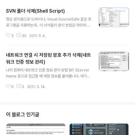
SVN 폴더 삭제(Shell Script)
글 내용
형상 관리용으로 SVN이나, Visual SourceSafe 같은 프
로그램을 사용하는데.. 이 녀석들의 관리 방법은 하위에 폴
더를 두고 거기에 해당 폴더를 감시하고 정보를 남겨 놓는
3
30
2011. 9. 6.
다. 이때 생기는 폴더. SVN 같은 경우에는 (.svn)이라는
이름으로 폴더가 생성되는데. 모든 폴더에 존재하게 된다.
삭제 하는 방법은 폴더에서 검색해서 지워도 되지만 구글
네트워크 연결 시 저장된 암호 추가 삭제(네트
링의 힘을 빌어. 마우스 우 클릭 시 컨텍스트 메뉴에서 지울
수 있는 방법이 있어 소개하고자 한다. 해당 코드는 아래와
워크 인증 정보 관리)
글 내용
같다. Windows Registry Editor Version 5.00 [HKE
나의 컴퓨터 네트워크 인증 정보 관리 방법 \\IP, \\Server
Y_LOCAL_MACHINE\SOFTWARE\Classes\Folde
Name 등으로 접근할 때 계정 정보를 물어봅니다. 여기서
r\shell\DeleteSVN] @="Delete SVN Folders" [HK
인증 정보 저장 여부를 물어보게 됩니다. 저는 일단 저장하
EY_L..
0
3
2011. 3. 14.
고 봅니다. 나중에 편하니까요. 헌데 인증하려고 하는데 이
전 정보에 대해서 잘못된 정보로 인해 접근이 불가능하였
습니다. 이럴 때 이전에 저장된 인증정보를 수정, 삭제 하는
방법에 대해서 알아보겠습니다. Windows Key + R (실
행) 아래 입력 (반듯이 대문자 구별) rundll32 keymgr.dl
이 블로그 인기글
l KRShowKeyMgr 위와 같은 화면을 만날 수 있습니다.
여기서 해당 서버, IP의 정보를 수정하거나 삭제, 그리고 추
가가 가능합니다. 이상입니다. 감사합니다.