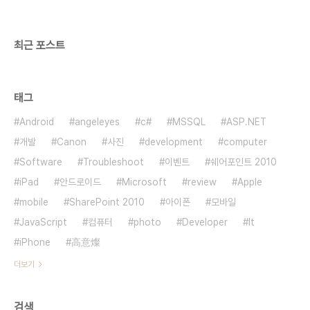
최근 포스트
태그
Android
angeleyes
c#
MSSQL
ASP.NET
개발
Canon
사진
development
computer
Software
Troubleshoot
이벤트
쉐어포인트 2010
iPad
안드로이드
Microsoft
review
Apple
mobile
SharePoint 2010
아이폰
모바일
JavaScript
컴퓨터
photo
Developer
It
iPhone
高意燦
더보기
검색