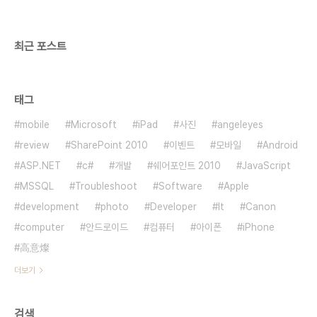
최근 포스트
태그
mobile
Microsoft
iPad
사진
angeleyes
review
SharePoint 2010
이벤트
모바일
Android
ASP.NET
c#
개발
쉐어포인트 2010
JavaScript
MSSQL
Troubleshoot
Software
Apple
development
photo
Developer
It
Canon
computer
안드로이드
컴퓨터
아이폰
iPhone
高意燦
더보기
검색