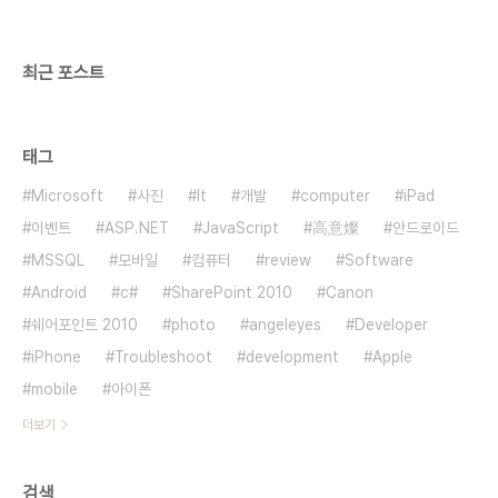
최근 포스트
태그
Microsoft
사진
It
개발
computer
iPad
이벤트
ASP.NET
JavaScript
高意燦
안드로이드
MSSQL
모바일
컴퓨터
review
Software
Android
c#
SharePoint 2010
Canon
쉐어포인트 2010
photo
angeleyes
Developer
iPhone
Troubleshoot
development
Apple
mobile
아이폰
더보기
검색