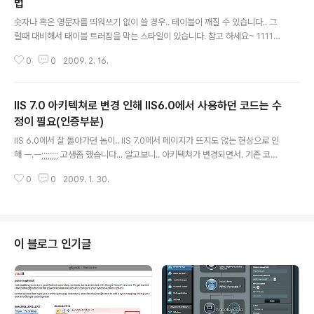
법
글 내용
숫자나 혹은 영문자를 띄워쓰기 없이 쓸 경우.. 테이블이 깨질 수 있습니다.. 그
럴때 대비해서 태이블 트러짐을 막는 스타일이 있습니다. 참고 하세요~ 111111
11111111111111111111111111111111111111111111111111111111111111
0
0
2009. 2. 16.
위 방법은 하나의 컬럼에 적용하는 방법이며, 자동 줄 바꿈입니다.. 1111111111
1111111111111111111111111111111111111111111111111111111111 sldfjs
ldkfjlskjdklsfjlsdfsdfsdddddddddddddddddddddddddddddddd
IIS 7.0 아키텍쳐로 변경 인해 IIS6.0에서 사용하던 코드는 수
dddddddd 위 방법은 컬럼 마지막에 점선 표시하는 형태입니다.. 참고 하세요
~ 참.. 까다롭습니다 ㅡ.ㅡ;;;;;;;;;;;;; 웹에..
정이 필요(인증부분)
글 내용
IIS 6.0에서 잘 돌아가던 놈이.. IIS 7.0에서 페이지가 뜨지도 않는 현상으로 인
해 ㅡ.ㅡ;;;;;;;; 고생좀 했습니다... 알고보니.. 아키텍쳐가 변경되면서. 기존 코드
에 대해서 수정을 하던지. 응용 프로그램 풀의 관리되는 파이프라인 모드를 변
0
0
2009. 1. 30.
경하는 작업이 필요합니다. 통합이 Default, 클래식으로 변경하시면 되는데...
http://technet.microsoft.com/ko-kr/magazine/2008.07.iis7.aspx
여기 한번 보시고요~ 클래식은 aspnet_isapi.dll을 사용하여 IIS 6.0 처럼 돌
아가는거라고............... 자세한건 역시 읽어 보셔요~
이 블로그 인기글