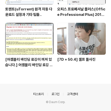
토렌트(uTorrent) 원격 자동 다
오피스 프로페셔날 플러스(Offic
운로드 설정과 기타 팁들..
e Professional Plus) 2013,
2010 리테일키 인증 방법 - 커멘
드 활용하여 확인, 삭제, 인증
[어셈블리 바인딩 로깅이 꺼져 있
[7D + 50.4] 샐프 돌사진
습니다.] 어셈블리 바인딩 로깅 시
작 방법
의안내
티스토리
로그인
고객센터
© Daum Corp.