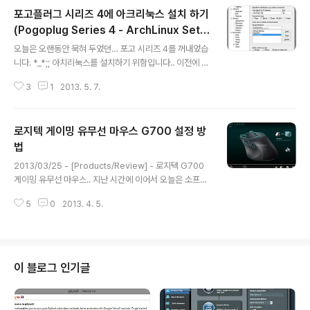
합니다. ^^;; 본론으로 들어가서.. 이 공유기는 참 많은 기능
포고플러그 시리즈 4에 아크리눅스 설치 하기
을 지원하고 있습니다. 기능을 최대한으로 사용하기 위한
그 첫 걸음은 역시… 외부에서 이 공유기로 접속할 수 있도
(Pogoplug Series 4 - ArchLinux Setu
글 내용
록 설정되어야 할 것 같습니다. 그래서 외부 접속 (DDNS -
p)
오늘은 오랜동안 묵혀 두었던… 포고 시리즈 4를 꺼내었습
Dynamic Domain Name System) 설정 방법에 대해
니다. *_*;; 아치리눅스를 설치하기 위함입니다.. 이전에 올
서 알아보고자 합니다. DDNS Client 설정 DDNS Client
려 두었던 Optware는 지우고.. 포고 서비스도 지우고.. 깔
가 하는 역할은 인터넷에 주소를 할당하고..
3
1
2013. 5. 7.
끔하게 토렌트 서버로만 활용하고자 합니다… 이전에도 말
씀드린 바와 같이 준비물이 조금 있습니다. 먼저 SSH를 활
성화 해야 하며, 리눅스를 설치할 USB가 필요합니다. 거기
로지텍 게이밍 유무선 마우스 G700 설정 방
에 SSH로 접속 할 수 있는 PuTTY 툴도 필요합니다. 여기
를 참고하여 주시고요.. 포고의 상단에 USB 꼽아 놓고 SS
법
글 내용
H에 접속합니다. 중요한 부분이 상단 USB 포트가 커버를
2013/03/25 - [Products/Review] - 로지텍 G700
열어서 숨겨진 USB 포트에 꼽으셔야 합니다. 아이피를 확
게이밍 유무선 마우스.. 지난 시간에 이어서 오늘은 소프트
인하고 해당 아이피로 접속하시면 됩니다. 아이피를 모르
웨어 설정방법에 대해서 알아보도록 하겠습니다. 무수히
시는 분은 해당 공유기에 접속하시면 확인 할 수 있습니다.
5
0
2013. 4. 5.
많은 버튼을 내 마음대로.. 특정 프로그램에 따라서 변경이
접속을..
가능하며, 혹은 프로필별로 적용이 가능합니다. 거기에 단
순한 키 조합이 아니 메크로 기능도 지원되고 있어서 활용
방법이 무궁무진 합니다. 제가 하는 일이 개발일이다보니..
제가 쓰는 설정으로 알려드리고자 합니다. 먼저 아래에서
이 블로그 인기글
소프트웨어를 다운로드하여 설치 합니다. http://www.lo
gitech.com/ko-kr/support/7244?osid=14&bit=6
4#section=downloads 해당 페이지 우측 메뉴에 보시