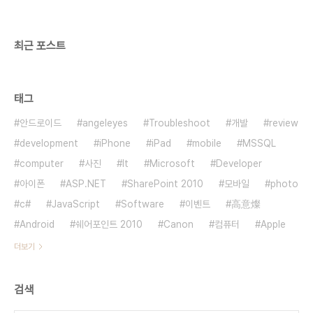
최근 포스트
태그
안드로이드
angeleyes
Troubleshoot
개발
review
development
iPhone
iPad
mobile
MSSQL
computer
사진
It
Microsoft
Developer
아이폰
ASP.NET
SharePoint 2010
모바일
photo
c#
JavaScript
Software
이벤트
高意燦
Android
쉐어포인트 2010
Canon
컴퓨터
Apple
더보기
검색